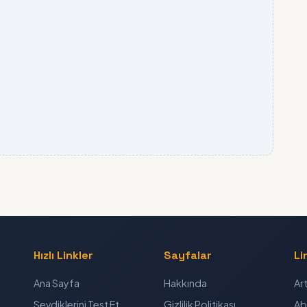
Hızlı Linkler
Sayfalar
Li
Ana Sayfa
Hakkında
Ar
Sevdiklerini Test Et
Gizlilik Politikası
Ab