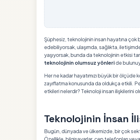
Şüphesiz, teknolojinin insan hayatına çok 
edebiliyorsak, ulaşımda, sağlıkta, iletişimd
yaşıyorsak, bunda da teknolojinin etkisi tar
teknolojinin olumsuz yönleri
de bulunuy
Her ne kadar hayatımızı büyük bir ölçüde kola
zayıflatma konusunda da oldukça etkili. Peki
etkileri nelerdir? Teknoloji insan ilişkilerin
Teknolojinin İnsan İl
Bugün, dünyada ve ülkemizde, bir çok sektö
Özellikle, bilgisayarlar, cep telefonları v